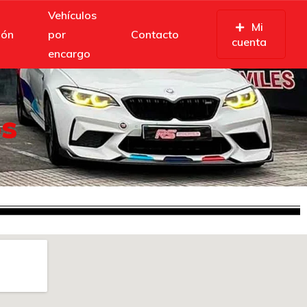
Vehículos
Mi
ión
por
Contacto
cuenta
encargo
os