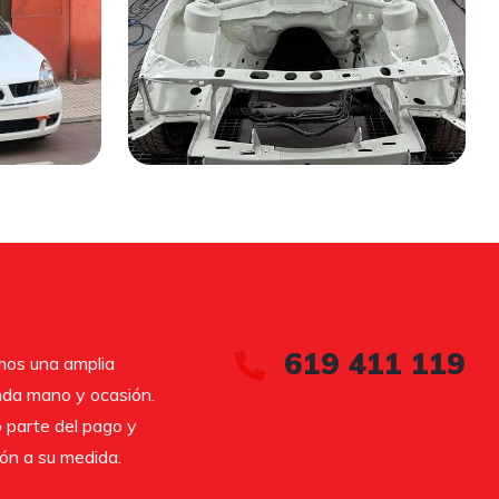
619 411 119
os una amplia
nda mano y ocasión.
 parte del pago y
ón a su medida.