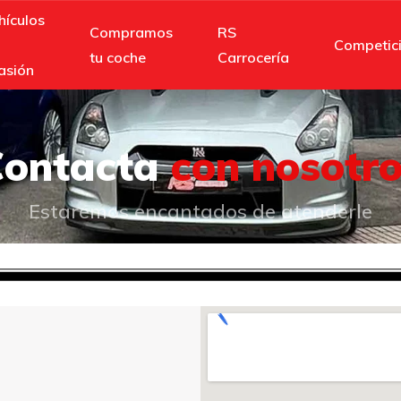
hículos
Compramos
RS
Competic
tu coche
Carrocería
asión
Contacta
con nosotr
Estaremos encantados de atenderle