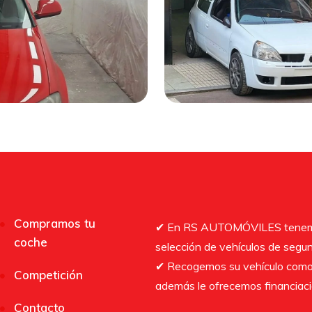
Compramos tu
✔︎ En RS AUTOMÓVILES tenem
coche
selección de vehículos de segu
✔︎ Recogemos su vehículo como
Competición
además le ofrecemos financiaci
Contacto